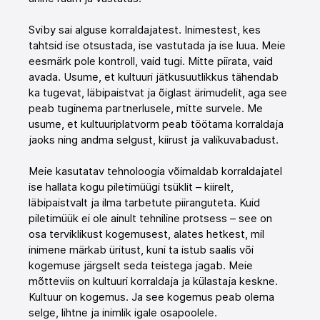
Sviby sai alguse korraldajatest. Inimestest, kes 
tahtsid ise otsustada, ise vastutada ja ise luua. Meie 
eesmärk pole kontroll, vaid tugi. Mitte piirata, vaid 
avada. Usume, et kultuuri jätkusuutlikkus tähendab 
ka tugevat, läbipaistvat ja õiglast ärimudelit, aga see 
peab tuginema partnerlusele, mitte survele. Me 
usume, et kultuuriplatvorm peab töötama korraldaja 
jaoks ning andma selgust, kiirust ja valikuvabadust.
Meie kasutatav tehnoloogia võimaldab korraldajatel 
ise hallata kogu piletimüügi tsüklit – kiirelt, 
läbipaistvalt ja ilma tarbetute piiranguteta. Kuid 
piletimüük ei ole ainult tehniline protsess – see on 
osa terviklikust kogemusest, alates hetkest, mil 
inimene märkab üritust, kuni ta istub saalis või 
kogemuse järgselt seda teistega jagab. Meie 
mõtteviis on kultuuri korraldaja ja külastaja keskne. 
Kultuur on kogemus. Ja see kogemus peab olema 
selge, lihtne ja inimlik igale osapoolele.