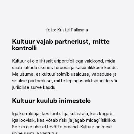
foto: Kristel Pallasma
Kultuur vajab partnerlust, mitte 
kontrolli
Kultuur ei ole lihtsalt äriportfell ega valdkond, mida 
saab juhtida üksnes turuosa ja kasumlikkuse kaudu. 
Me usume, et kultuur toimib usalduse, vabaduse ja 
sisulise partnerluse, mitte lepingusanktsioonide või 
juriidilise surve kaudu.
Kultuur kuulub inimestele
Iga korraldaja, kes loob. Iga külastaja, kes kogeb. 
Iga loovisik, kes võtab riski ja jagab midagi isiklikku. 
See ei ole ühe ettevõtte omand. Kultuur on meie 
ühine ruum ja vastutus.