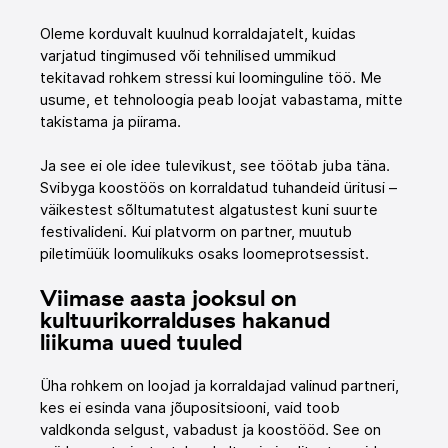
Oleme korduvalt kuulnud korraldajatelt, kuidas 
varjatud tingimused või tehnilised ummikud 
tekitavad rohkem stressi kui loominguline töö. Me 
usume, et tehnoloogia peab loojat vabastama, mitte 
takistama ja piirama.
Ja see ei ole idee tulevikust, see töötab juba täna. 
Svibyga koostöös on korraldatud tuhandeid üritusi – 
väikestest sõltumatutest algatustest kuni suurte 
festivalideni. Kui platvorm on partner, muutub 
piletimüük loomulikuks osaks loomeprotsessist.
Viimase aasta jooksul on 
kultuurikorralduses hakanud 
liikuma uued tuuled
Üha rohkem on loojad ja korraldajad valinud partneri, 
kes ei esinda vana jõupositsiooni, vaid toob 
valdkonda selgust, vabadust ja koostööd. See on 