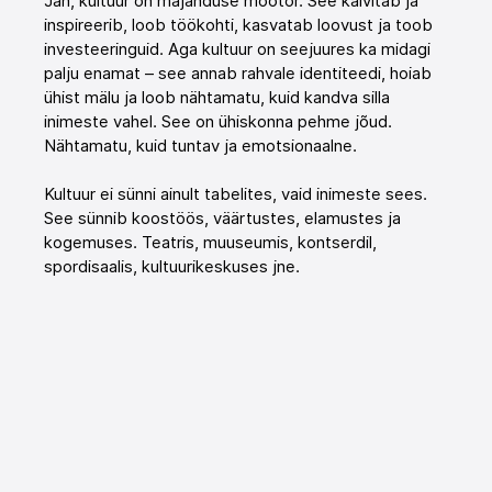
Jah, kultuur on majanduse mootor. See käivitab ja 
inspireerib, loob töökohti, kasvatab loovust ja toob 
investeeringuid. Aga kultuur on seejuures ka midagi 
palju enamat – see annab rahvale identiteedi, hoiab 
ühist mälu ja loob nähtamatu, kuid kandva silla 
inimeste vahel. See on ühiskonna pehme jõud. 
Nähtamatu, kuid tuntav ja emotsionaalne.
Kultuur ei sünni ainult tabelites, vaid inimeste sees. 
See sünnib koostöös, väärtustes, elamustes ja 
kogemuses. Teatris, muuseumis, kontserdil, 
spordisaalis, kultuurikeskuses jne.