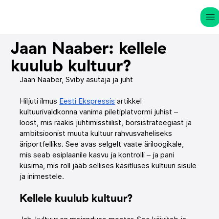
Jaan Naaber: kellele
kuulub kultuur?
Jaan Naaber, Sviby asutaja ja juht
Hiljuti ilmus 
Eesti Ekspressis
 artikkel 
kultuurivaldkonna vanima piletiplatvormi juhist – 
loost, mis rääkis juhtimisstiilist, börsistrateegiast ja 
ambitsioonist muuta kultuur rahvusvaheliseks 
äriportfelliks. See avas selgelt vaate äriloogikale, 
mis seab esiplaanile kasvu ja kontrolli – ja pani 
küsima, mis roll jääb sellises käsitluses kultuuri sisule 
ja inimestele.
Kellele kuulub kultuur?