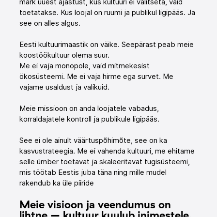
märk uuest ajastust, kus kultuuri ei valitseta, vaid 
toetatakse. Kus loojal on ruumi ja publikul ligipääs. Ja 
see on alles algus.
Eesti kultuurimaastik on väike. Seepärast peab meie 
koostöökultuur olema suur.
Me ei vaja monopole, vaid mitmekesist 
ökosüsteemi. Me ei vaja hirme ega survet. Me 
vajame usaldust ja valikuid.
Meie missioon on anda loojatele vabadus, 
korraldajatele kontroll ja publikule ligipääs.
See ei ole ainult väärtuspõhimõte, see on ka 
kasvustrateegia. Me ei vahenda kultuuri, me ehitame 
selle ümber toetavat ja skaleeritavat tugisüsteemi, 
mis töötab Eestis juba täna ning mille mudel 
rakendub ka üle piiride
Meie visioon ja veendumus on 
lihtne – kultuur kuulub inimestele.